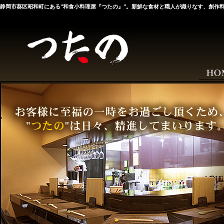
静岡市葵区昭和町にある"和食小料理屋『つたの』"。新鮮な食材と職人が織りなす、創作料理